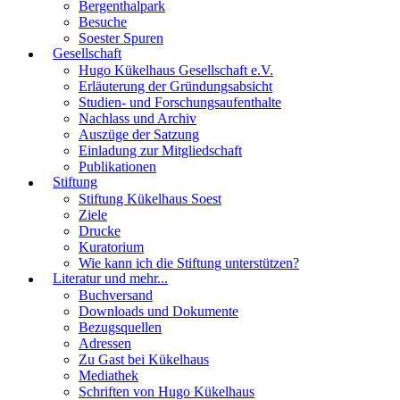
Bergenthalpark
Besuche
Soester Spuren
Gesellschaft
Hugo Kükelhaus Gesellschaft e.V.
Erläuterung der Gründungsabsicht
Studien- und Forschungsaufenthalte
Nachlass und Archiv
Auszüge der Satzung
Einladung zur Mitgliedschaft
Publikationen
Stiftung
Stiftung Kükelhaus Soest
Ziele
Drucke
Kuratorium
Wie kann ich die Stiftung unterstützen?
Literatur und mehr...
Buchversand
Downloads und Dokumente
Bezugsquellen
Adressen
Zu Gast bei Kükelhaus
Mediathek
Schriften von Hugo Kükelhaus