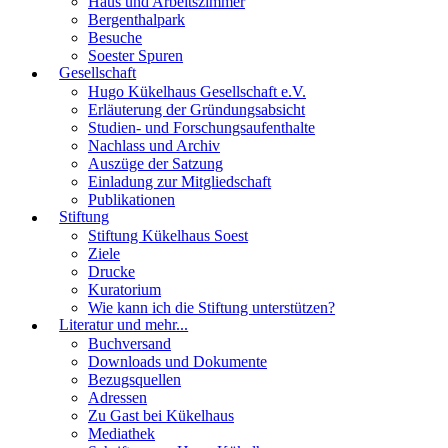
Haus und Arbeitszimmer
Bergenthalpark
Besuche
Soester Spuren
Gesellschaft
Hugo Kükelhaus Gesellschaft e.V.
Erläuterung der Gründungsabsicht
Studien- und Forschungsaufenthalte
Nachlass und Archiv
Auszüge der Satzung
Einladung zur Mitgliedschaft
Publikationen
Stiftung
Stiftung Kükelhaus Soest
Ziele
Drucke
Kuratorium
Wie kann ich die Stiftung unterstützen?
Literatur und mehr...
Buchversand
Downloads und Dokumente
Bezugsquellen
Adressen
Zu Gast bei Kükelhaus
Mediathek