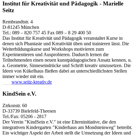
Institut für Kreativität und Pädagogik - Marielle
Seitz
Rembrandtstr. 4
D-81245 München
Tel.: 089 – 820 757 45 Fax 089 – 8 29 400 50
Das Institut für Kreativität und Pädagogik veranstaltet Kurse in
denen sich Phantasie und Kreativität üben und trainieren lässt. Die
Weiterbildungskurse und Workshops motivieren zum
Experimentieren und Ausprobieren. Dadurch lernen die
Teilnehmenden einen neuen kunstpädagogischen Ansatz kennen, u.
a. Geometrie, Sinneseindrücke und Schrift kreativ umzusetzen. Die
Ideen von Kükelhaus fließen dabei an unterschiedlichsten Stellen
immer wieder mit ein.
www.seitz-kreativ.de
KindSein e.V.
Zirkonstr. 60
D-33739 Bielefeld-Theesen
Tel./Fax: 05206 - 2817
Der Verein "KindSein e.V." ist eine Elterninitiative, die den
integrativen Kindergarten "Kinderhaus am Mondsteinweg" betreibt.
Ein wichtiger Aspekt der Arbeit stellt die Umsetzung der Ideen und