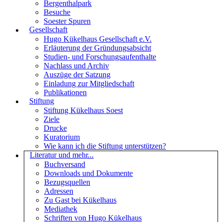
Bergenthalpark
Besuche
Soester Spuren
Gesellschaft
Hugo Kükelhaus Gesellschaft e.V.
Erläuterung der Gründungsabsicht
Studien- und Forschungsaufenthalte
Nachlass und Archiv
Auszüge der Satzung
Einladung zur Mitgliedschaft
Publikationen
Stiftung
Stiftung Kükelhaus Soest
Ziele
Drucke
Kuratorium
Wie kann ich die Stiftung unterstützen?
Literatur und mehr...
Buchversand
Downloads und Dokumente
Bezugsquellen
Adressen
Zu Gast bei Kükelhaus
Mediathek
Schriften von Hugo Kükelhaus