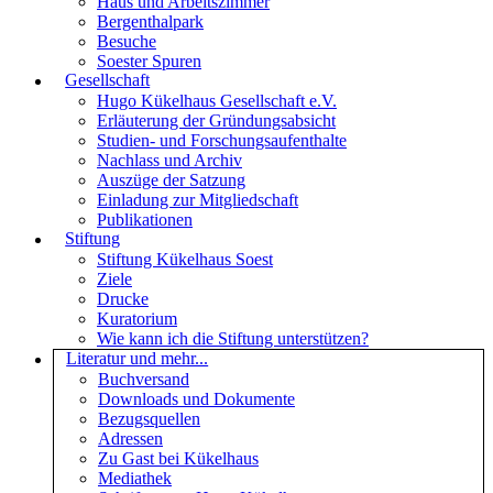
Haus und Arbeitszimmer
Bergenthalpark
Besuche
Soester Spuren
Gesellschaft
Hugo Kükelhaus Gesellschaft e.V.
Erläuterung der Gründungsabsicht
Studien- und Forschungsaufenthalte
Nachlass und Archiv
Auszüge der Satzung
Einladung zur Mitgliedschaft
Publikationen
Stiftung
Stiftung Kükelhaus Soest
Ziele
Drucke
Kuratorium
Wie kann ich die Stiftung unterstützen?
Literatur und mehr...
Buchversand
Downloads und Dokumente
Bezugsquellen
Adressen
Zu Gast bei Kükelhaus
Mediathek