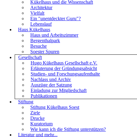
Kükelhaus und die Wissenschaft
Architektur
Vielfalt
Ein "unentdeckter Guru"?
Lebenslauf
Haus Kükelhaus
Haus und Arbeitszimmer
Bergenthalpark
Besuche
Soester Spuren
Gesellschaft
Hugo Kükelhaus Gesellschaft e.V.
Erläuterung der Gründungsabsicht
Studien- und Forschungsaufenthalte
Nachlass und Archiv
Auszüge der Satzung
Einladung zur Mitgliedschaft
Publikationen
Stiftung
Stiftung Kükelhaus Soest
Ziele
Drucke
Kuratorium
Wie kann ich die Stiftung unterstützen?
Literatur und mehr...