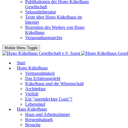
Publikationen der Hugo Kükelhaus
Gesellschaft
Sekundärliteratur
Texte über Hugo Kükelhaus im
Internet
Rezeption des Werkes von Hugo
Kükelhaus
Veranstaltungsarchiv
Mobile Menu Toggle
Start
Hugo Kükelhaus
Vortragstätigkeit
Das Erfahrungsfeld
Kükelhaus und die Wissenschaft
Architektur
Vielfalt
Ein "unentdeckter Guru"?
Lebenslauf
Haus Kükelhaus
Haus und Arbeitszimmer
Bergenthalpark
Besuche